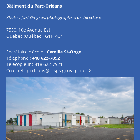
Bâtiment du Parc-Orléans
Photo : Joël Gingras, photographe d'architecture
7550, 10e Avenue Est
Québec (Québec) G1H 4C4
Secrétaire d’école :
Camille St-Onge
Téléphone :
418 622-7892
Télécopieur : 418 622-7921
Courriel :
porleans@cssps.gouv.qc.ca