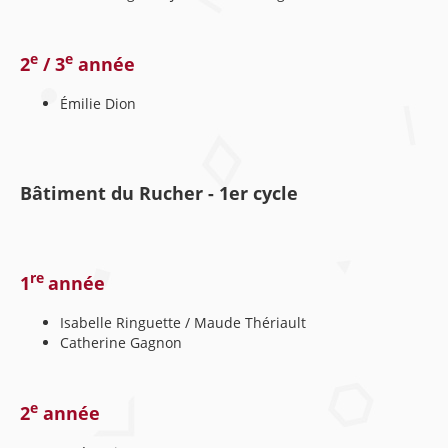
e
e
2
/ 3
année
Émilie Dion
Bâtiment du Rucher - 1er cycle
re
1
année
Isabelle Ringuette / Maude Thériault
Catherine Gagnon
e
2
année