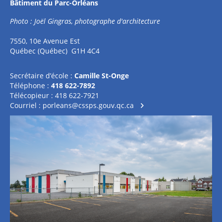
Bâtiment du Parc-Orléans
Photo : Joël Gingras, photographe d'architecture
7550, 10e Avenue Est
Québec (Québec) G1H 4C4
Secrétaire d’école :
Camille St-Onge
Téléphone :
418 622-7892
Télécopieur : 418 622-7921
Courriel :
porleans@cssps.gouv.qc.ca