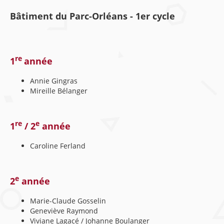
Bâtiment du Parc-Orléans - 1er cycle
re
1
année
Annie Gingras
Mireille Bélanger
re
e
1
/ 2
année
Caroline Ferland
e
2
année
Marie-Claude Gosselin
Geneviève Raymond
Viviane Lagacé / Johanne Boulanger