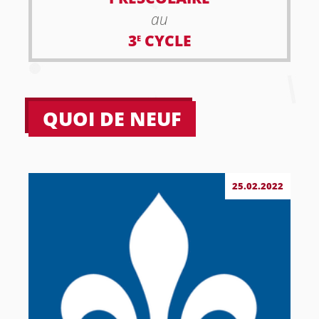
au
3
CYCLE
E
QUOI DE NEUF
25.02.2022