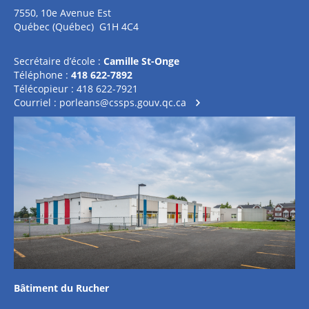
7550, 10e Avenue Est
Québec (Québec) G1H 4C4
Secrétaire d’école :
Camille St-Onge
Téléphone :
418 622-7892
Télécopieur : 418 622-7921
Courriel :
porleans@cssps.gouv.qc.ca
Bâtiment du Rucher