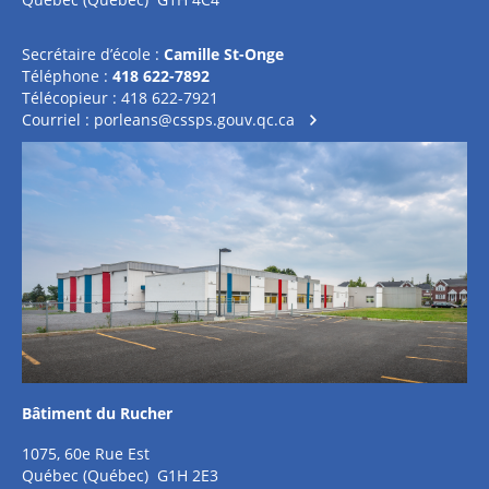
Secrétaire d’école :
Camille St-Onge
Téléphone :
418 622-7892
Télécopieur : 418 622-7921
Courriel :
porleans@cssps.gouv.qc.ca
Bâtiment du Rucher
1075, 60e Rue Est
Québec (Québec) G1H 2E3