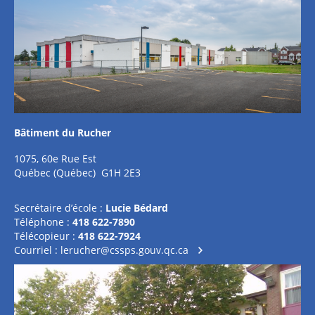
Bâtiment du Rucher
1075, 60e Rue Est
Québec (Québec) G1H 2E3
Secrétaire d’école :
Lucie Bédard
Téléphone :
418 622-7890
Télécopieur :
418 622-7924
Courriel :
lerucher@cssps.gouv.qc.ca