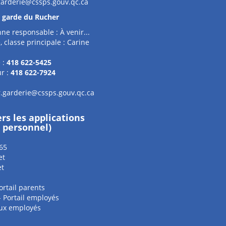
garderie@cssps.gouv.qc.ca
e garde du Rucher
ne responsable : À venir...
, classe principale : Carine
 :
418 622-5425
r :
418 622-7924
.garderie@cssps.gouv.qc.ca
ers les applications
e personnel)
65
et
et
ortail parents
 - Portail employés
aux employés