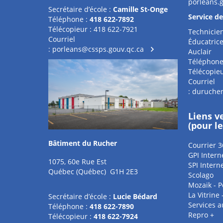
porleans.
Secrétaire d’école :
Camille St-Onge
Service d
Téléphone :
418 622-7892
Télécopieur : 418 622-7921
Technicien
Courriel
Éducatrice
:
porleans@cssps.gouv.qc.ca
Auclair
Téléphone
Télécopieu
Courriel
:
durucher
Liens v
(pour l
Bâtiment du Rucher
Courrier 3
GPI Intern
1075, 60e Rue Est
SPI Intern
Québec (Québec) G1H 2E3
Scolago
Mozaik - P
La Vitrine
Secrétaire d’école :
Lucie Bédard
Services 
Téléphone :
418 622-7890
Repro +
Télécopieur :
418 622-7924