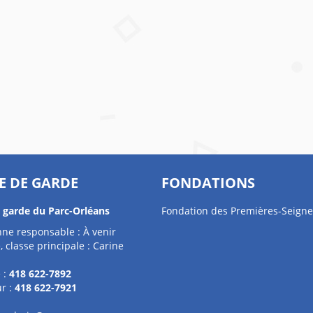
E DE GARDE
FONDATIONS
e garde du Parc-Orléans
Fondation des Premières-Seigne
ne responsable : À venir
, classe principale : Carine
 :
418 622-7892
r :
418 622-7921