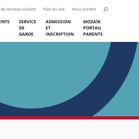
de services scolaire
Plan du site
Nous joindre
ENTS
SERVICE
ADMISSION
MOZAÏK
DE
ET
PORTAIL
GARDE
INSCRIPTION
PARENTS