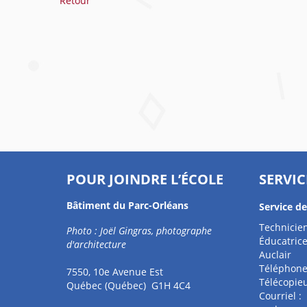
Retour
POUR JOINDRE L’ÉCOLE
SERVIC
Bâtiment du Parc-Orléans
Service d
Technicien
Photo : Joël Gingras, photographe
Éducatrice
d'architecture
Auclair
Téléphone
7550, 10e Avenue Est
Télécopieu
Québec (Québec) G1H 4C4
Courriel :