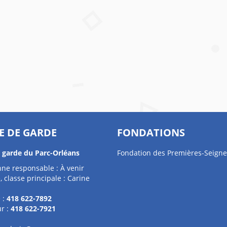
E DE GARDE
FONDATIONS
e garde du Parc-Orléans
Fondation des Premières-Seigne
ne responsable : À venir
, classe principale : Carine
 :
418 622-7892
r :
418 622-7921