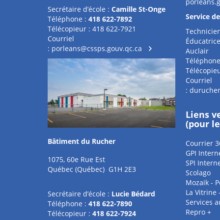
porleans.
Secrétaire d’école :
Camille St-Onge
Service d
Téléphone :
418 622-7892
Télécopieur : 418 622-7921
Technicien
Courriel
Éducatrice
:
porleans@cssps.gouv.qc.ca
Auclair
Téléphone
Télécopieu
Courriel
:
durucher
Liens v
(pour l
Bâtiment du Rucher
Courrier 3
GPI Intern
1075, 60e Rue Est
SPI Intern
Québec (Québec) G1H 2E3
Scolago
Mozaik - P
La Vitrine
Secrétaire d’école :
Lucie Bédard
Services 
Téléphone :
418 622-7890
Repro +
Télécopieur :
418 622-7924