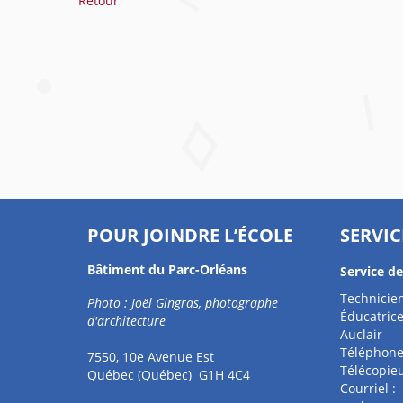
Retour
POUR JOINDRE L’ÉCOLE
SERVIC
Bâtiment du Parc-Orléans
Service d
Technicien
Photo : Joël Gingras, photographe
Éducatrice
d'architecture
Auclair
Téléphone
7550, 10e Avenue Est
Télécopieu
Québec (Québec) G1H 4C4
Courriel :