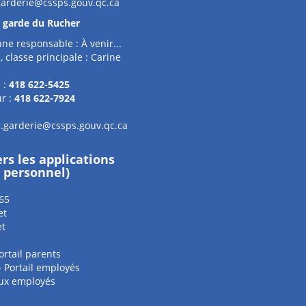
garderie@cssps.gouv.qc.ca
e garde du Rucher
ne responsable : À venir...
, classe principale : Carine
 :
418 622-5425
r :
418 622-7924
.garderie@cssps.gouv.qc.ca
ers les applications
e personnel)
65
et
et
ortail parents
 - Portail employés
aux employés