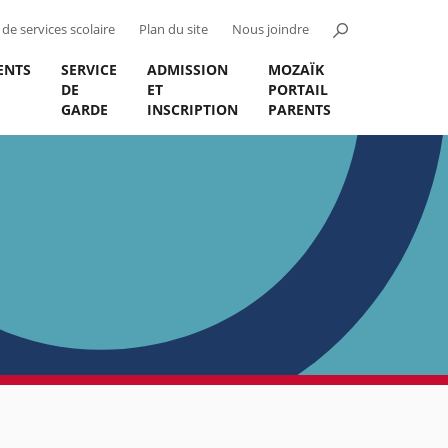
de services scolaire
Plan du site
Nous joindre
ENTS
SERVICE
ADMISSION
MOZAÏK
DE
ET
PORTAIL
GARDE
INSCRIPTION
PARENTS