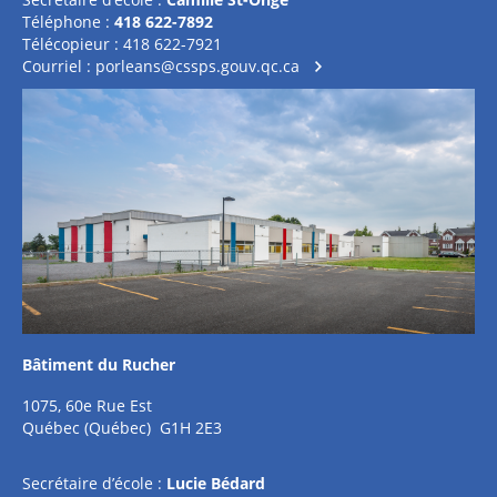
Téléphone :
418 622-7892
Télécopieur : 418 622-7921
Courriel :
porleans@cssps.gouv.qc.ca
Bâtiment du Rucher
1075, 60e Rue Est
Québec (Québec) G1H 2E3
Secrétaire d’école :
Lucie Bédard