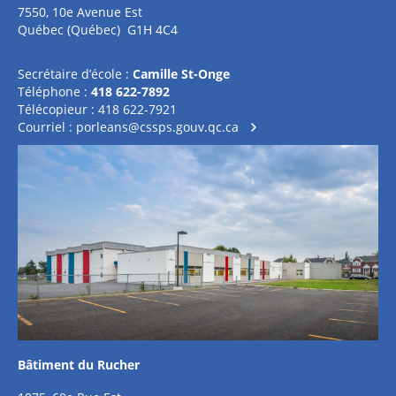
7550, 10e Avenue Est
Québec (Québec) G1H 4C4
Secrétaire d’école :
Camille St-Onge
Téléphone :
418 622-7892
Télécopieur : 418 622-7921
Courriel :
porleans@cssps.gouv.qc.ca
Bâtiment du Rucher